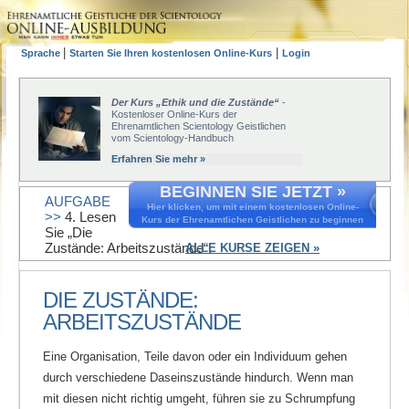
|
|
Sprache
Starten Sie Ihren kostenlosen Online-Kurs
Login
Der Kurs „Ethik und die Zustände“
-
Kostenloser Online-Kurs der
Ehrenamtlichen Scientology Geistlichen
vom Scientology-Handbuch
Erfahren Sie mehr »
BEGINNEN SIE JETZT »
AUFGABE
Hier klicken, um mit einem kostenlosen Online-
>>
4. Lesen
Kurs der Ehrenamtlichen Geistlichen zu beginnen
Sie „Die
Zustände: Arbeitszustände“.
ALLE KURSE ZEIGEN »
DIE ZUSTÄNDE:
ARBEITSZUSTÄNDE
Eine Organisation, Teile davon oder ein Individuum gehen
durch verschiedene Daseinszustände hindurch. Wenn man
mit diesen nicht richtig umgeht, führen sie zu Schrumpfung