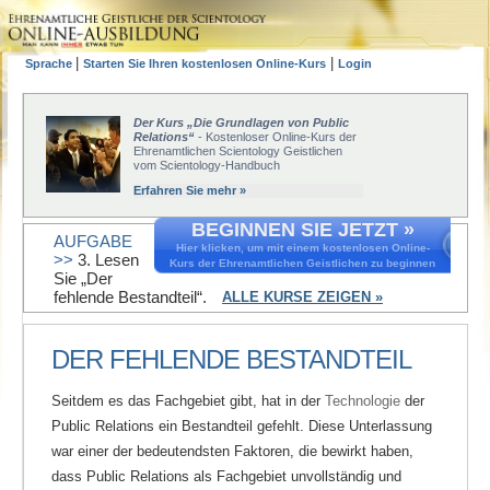
|
|
Sprache
Starten Sie Ihren kostenlosen Online-Kurs
Login
Der Kurs „Die Grundlagen von Public
Relations“
- Kostenloser Online-Kurs der
Ehrenamtlichen Scientology Geistlichen
vom Scientology-Handbuch
Erfahren Sie mehr »
BEGINNEN SIE JETZT »
AUFGABE
Hier klicken, um mit einem kostenlosen Online-
>>
3. Lesen
Kurs der Ehrenamtlichen Geistlichen zu beginnen
Sie „Der
fehlende
Bestandteil“.
ALLE KURSE ZEIGEN »
DER FEHLENDE BESTANDTEIL
Seitdem es das Fachgebiet gibt, hat in der
Technologie
der
Public Relations ein Bestandteil gefehlt. Diese Unterlassung
war einer der bedeutendsten Faktoren, die bewirkt haben,
dass Public Relations als Fachgebiet unvollständig und