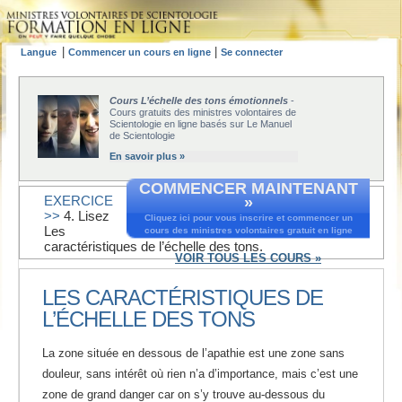
|
|
Langue
Commencer un cours en ligne
Se connecter
Cours L’échelle des tons émotionnels
-
Cours gratuits des ministres volontaires de
Scientologie en ligne basés sur Le Manuel
de Scientologie
En savoir plus »
COMMENCER MAINTENANT
EXERCICE
»
>>
4. Lisez
Cliquez ici pour vous inscrire et commencer un
Les
cours des ministres volontaires gratuit en ligne
caractéristiques de l’échelle des tons.
VOIR TOUS LES COURS »
LES CARACTÉRISTIQUES DE
L’ÉCHELLE DES TONS
La zone située en dessous de l’apathie est une zone sans
douleur, sans intérêt où rien n’a d’importance, mais c’est une
zone de grand danger car on s’y trouve au-dessous du