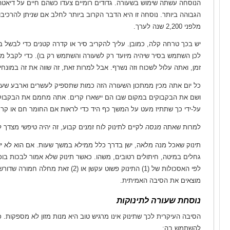
הנוסחה עשתה שימוש בשעורה. גדודים רומיים צעדו כשהם חיים על דיאטה
הגבוהה ביותר. נוסחה זו היא הדבר הקרוב ביותר לחלב אם שניתן להרכיבו ב
מלפני 2,200 שנה לערך.
יש בכך טרחה קלה, כמובן. עליך להקריב סיר או קדרה קטנים כדי לבשל 
לכן השתמש בסיר שיהיה מיועד רק לשעורה והשתמש רק בו). כדי לקבל מ
זמן, ואתה עלול לשכוח וזה נשרף. אבל למרות זאת, זה שווה את זה במונחים
כל יום אתה מכין ממתכון השעורה הזה כמות שתספיק לעשרים וארבע שעו
על-ידי כך שתתיז מעט על המשך כף היד כדי לראות אם החומר חם או קר מד
למרות שאתה
מנסה
לקיים לתינוק לוח זמנים קבוע, זה יהיה טיפשי מצדך 
תינוק שאכל מנה מלאה, ישן בדרך כלל ממילא במשך שעות. אם הוא לא ישן
גחלים במיטה, חיתולים רטובים, משהו. כאשר תינוק שלא אמור לבכות בו
לפי האסכולות של (1) התינוק פשוט עקשן או
מוצאים את הסיבה האמיתית.
נוסחת שעורה לתינוקות
הסיבה העיקרית לכך שתינוק אינו מרגיש טוב היא מנות מזון לא מספקות. כ
להשתמש בה: