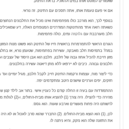
שאמורים למוסס אותו במים ולהאכיל בו את התינוק.
אם אי פעם טעמת אותו, אתה תסכים עם התינוק. זה נוראי.
בנוסף לכך, הוא מורכב כולו מפחמימות ואינו מכיל את החלבונים הנחוצים 
כשאתה רואה אחד מהתינוקות המודרניים המנופחים האלה, דע שמאכילים
חלב מעורבבת עם
גלוקוזה
ומים, כולה פחמימות.
הגורם הראשי להתמרמרות בראשית חייו של התינוק הוא פשוט מנות המזון. 
במה? בתמיסות חלב מאבקה, עשירות בפחמימות, שטעמן נורא, או בחלב
מזון
חייבת
להכיל אחוז גבוה של
חלבון
. חלבון הוא אבן היסוד של עצבים ו
חלבונים גבוהה. כיבים לא יירפאו ללא מתן דיאטה עשירה בחלבונים.
כדי ליצור מוח, עצמות ורקמות התינוק
חייב
לקבל חלבון, מגיל יומיים ועד ג
חזקים, יפים וערניים שישנים היטב ומתקדמים יפה.
ההתמודדות עם בעיה זו החלה קודם כל כעניין אישי. בתור אב לילד קטן שחי
מהירה כדי להצילו. היה צורך (1)
להוציא
לרשותנו היה פחות מעשרים וארבע שעות. הוא גסס.
את התזונה שלה הוא נזקק, והיא ניתנה לו.