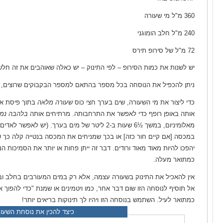
360 מ"ל מי שעורה
240 מ"ל חלב הומוגני
72 מ"ל של סירופ תירס
יש לשנות את כמות הסירופ – לפי התינוק – יש כאלה שאוהבים את זה חלש,
ניתן להכפיל את הנוסחה בכל מספר בהתאם למספר הבקבוקים שרוצים, א
כדי ליצור את מי השעורה, שים בערך חצי כוס
שעורה מלאה
בתוך פיסת אריג
אותה באופן רופף כדי לאפשר את התרחבותה. מרתיחים אותה
בלהבה נמ
מאלומיניום, במשך ½6 שעות ב-2 ליטר של מים בערך. (
במכסה [אם קיים חור כזה] או בכך שמניחים את המכסה בנטייה קלה כך ש
יהפכו להיות מאוד מאוד ורודים. דבר זה ייתן פחות או יותר את הסמיכות 
כמתואר מעלה.
אין להאכיל את התינוק בשעורה עצמה, אלא רק במים המעורבים בחלב ובס
אל תוסיף לנוסחה הזו שום דבר אחר, כמו ויטמינים או שמנת "כדי להפוך א
כמתואר לעיל. השתמש בנוסחה הזו ויהיו לך תינוקות בריאים יותר!
כיצד להכין את נוסחת השעו