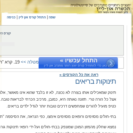
|
|
שפה
התחל קורס און ליין
כניסה
קורס הי
התחל עכשיו »
מטלה >>
19. קרא "תינוקות בריאים".
לחץ כאן כדי להתחיל קורס יועץ רוחני מתנדב און ליין
ראה את כל הקורסים »
תינוקות בריאים
תינוק שמאכילים אותו בצורה לא נכונה, לא זו בלבד שהוא אינו מאושר, אל
אצל כל הורה טרי. תזונה נאותה היא, כמובן, מרכיב הכרחי לבריאות טובה. 
כטיפ מועיל להורים שמחפשים דרכים טובות יותר לגדל ילדים בריאים.
בתי-חולים מסוימים ורופאים מסוימים אימצו, כפי הנראה, את הסיסמה "תינ
נמצא שחלק מהמזון המוכן שמונפק בבתי-חולים ועל-ידי רופאי תינוקות גורם