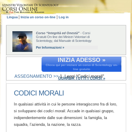
|
|
Lingua
Inizia un corso on-line
Log in
Corso “Integrità ed Onestà”
- Corsi
Gratuiti On-line dei Ministri Volontari di
Scientology, dal Manuale di Scientology
Per Informazioni »
INIZIA ADESSO »
Clicca qui per iniziare un corso di Scientology on-
line gratuito
ASSEGNAMENTO >>
1. Leggi “Codici morali”
GUARDA TUTTI I CORSI »
CODICI MORALI
In qualsiasi attività in cui le persone interagiscono fra di loro,
si sviluppano dei
codici morali
. Accade in qualsiasi gruppo,
indipendentemente dalle sue dimensioni: la famiglia, la
squadra, l’azienda, la nazione, la razza.