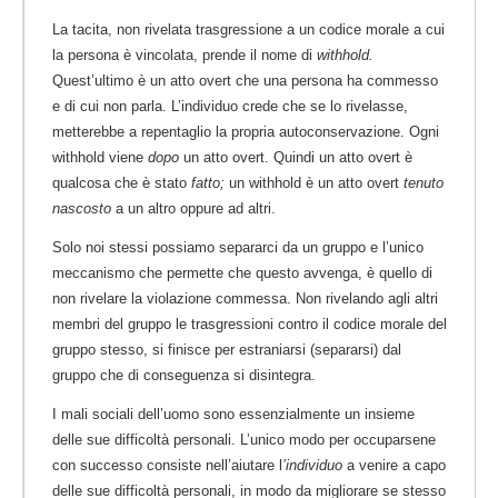
La tacita, non rivelata trasgressione a un codice morale a cui
la persona è vincolata, prende il nome di
withhold.
Quest’ultimo è un atto overt che una persona ha commesso
e di cui non parla. L’individuo crede che se lo rivelasse,
metterebbe a repentaglio la propria autoconservazione. Ogni
withhold viene
dopo
un atto overt. Quindi un atto overt è
qualcosa che è stato
fatto;
un withhold è un atto overt
tenuto
nascosto
a un altro oppure ad altri.
Solo noi stessi possiamo separarci da un gruppo e l’unico
meccanismo che permette che questo avvenga, è quello di
non rivelare la violazione commessa. Non rivelando agli altri
membri del gruppo le trasgressioni contro il codice morale del
gruppo stesso, si finisce per estraniarsi (separarsi) dal
gruppo che di conseguenza si disintegra.
I mali sociali dell’uomo sono essenzialmente un insieme
delle sue difficoltà personali. L’unico modo per occuparsene
con successo consiste nell’aiutare l
’individuo
a venire a capo
delle sue difficoltà personali, in modo da migliorare se stesso