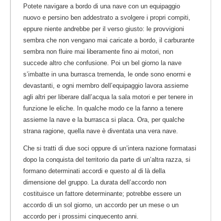
Potete navigare a bordo di una nave con un equipaggio
nuovo e persino ben addestrato a svolgere i propri compiti,
eppure niente andrebbe per il verso giusto: le provvigioni
sembra che non vengano mai caricate a bordo, il carburante
sembra non fluire mai liberamente fino ai motori, non
succede altro che confusione. Poi un bel giorno la nave
s’imbatte in una burrasca tremenda, le onde sono enormi e
devastanti, e ogni membro dell’equipaggio lavora assieme
agli altri per liberare dall’acqua la sala motori e per tenere in
funzione le eliche. In qualche modo ce la fanno a tenere
assieme la nave e la burrasca si placa. Ora, per qualche
strana ragione, quella nave è diventata una vera nave.
Che si tratti di due soci oppure di un’intera nazione formatasi
dopo la conquista del territorio da parte di un’altra razza, si
formano determinati accordi e questo al di là della
dimensione del gruppo. La durata dell’accordo non
costituisce un fattore determinante; potrebbe essere un
accordo di un sol giorno, un accordo per un mese o un
accordo per i prossimi cinquecento anni.