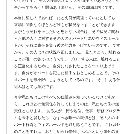
いくのです。 その人が離れていくのが街からであろうと、仕
事からであろうと関係ありません。 その原因は同じです。
本当に望むのであれば、たとえ何が間違っていたとしても、
立場に関係なくほとんど誰もが状況を正すことができます。
人がもうそれを正したいと思わない場合は、その状況に関わ
った他の人々に対するその人のオバート行為やウィズホール
ドが、それに責任を負う彼の能力を下げているのです。 です
から、その人はその状況を正しません。 見たところ、離れる
ことが唯一の答えのようです。 ブローする人は、離れること
を正当化するために、自分になされたことをつくり上げま
す。自分がオバートを犯した相手をおとしめることで、その
オバートを最小限にしようとしているのです。 そこにある仕
組みはとても単純です。
今や私たちはこのすべての仕組みを知っているわけですか
ら、これほどの無責任を許してしまうのは、私たちの側の無
責任となります。 ある人が、街や地位、仕事、研修プログラ
ムを去ると脅したら、なすべき唯一の親切とは、その人のオ
バート行為とウィズホールドを取り除くことです。 これ以外
のことをすれば、おとしめられ傷付けられたという気分のま