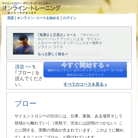
|
|
言語
オンライン･コースを始める
ログイン
｢高潔さと正直さ｣ コース
- 『サイエント
ロジー･ハンドブック』による、サイエン
トロジー･ボランティア･ミニスター無料オ
ンライン･コース
もっと詳しく知る »
今すぐ開始する »
課題 >>
9.
無料のオンライン･ボランティア･ミニスター･コースを
｢ブロー｣ を
始めるにはここをクリック
読んでくださ
い。
すべてのコースを見る »
ブロー
サイエントロジーの
技術
には、仕事、家族、ある場所そして
領域から離れていく（突然で、完全には説明のつかない）こ
とに関する、実際の理由が含まれています。
このように離れ
てしまうことは「ブロー」と呼ばれています。