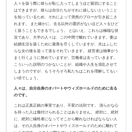
人々を扱う際に彼らが恥じ入ってしまうほど親切にすること
はできますが、彼らは自分たちがそれに値しないということ
を知っているため、それによって突然のブローが引き起こさ
れます。
また確かに、去る以外の選択がないほど人々をひど
く扱うこともできるでしょう。 とはいえ、これらは極端な状
況であり、大半の人々は、この中間で離れていきます。妻は
結婚生活を築くために最善を尽くしていますが、夫はふしだ
らな女の後を追って道をそれていきます。 経営者は物事がう
まく行くように努めていますが、労働者は去っていきます。
こういった説明のつかないことが、組織や人生を混乱させて
しまうのですが、もうそろそろ私たちはこれを理解してもい
い頃でしょう。
人々は、自分自身のオバートやウィズホールドのために去る
のです。
これは正真正銘の事実であり、不変の法則です。
清らかな心
を持った人は傷付けられることはありません。 絶対に、絶対
に、絶対に犠牲者になってそこから離れなければならない人
は、その人自身のオバートやウィズホールドのために離れて