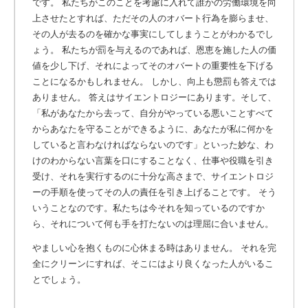
です。 私たちがこのことを考慮に入れて誰かの労働環境を向
上させたとすれば、ただその人のオバート行為を膨らませ、
その人が去るのを確かな事実にしてしまうことがわかるでし
ょう。 私たちが罰を与えるのであれば、恩恵を施した人の価
値を少し下げ、それによってそのオバートの重要性を下げる
ことになるかもしれません。 しかし、向上も懲罰も答えでは
ありません。 答えはサイエントロジーにあります。そして、
「私があなたから去って、自分がやっている悪いことすべて
からあなたを守ることができるように、あなたが私に何かを
していると言わなければならないのです」といった妙な、わ
けのわからない言葉を口にすることなく、仕事や役職を引き
受け、それを実行するのに十分な高さまで、サイエントロジ
ーの手順を使ってその人の責任を引き上げることです。
そう
いうことなのです。私たちは今それを知っているのですか
ら、それについて何も手を打たないのは理屈に合いません。
やましい心を抱くものに心休まる時はありません。 それを完
全にクリーンにすれば、そこにはより良くなった人がいるこ
とでしょう。