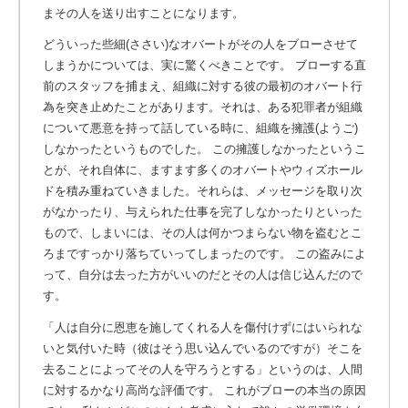
まその人を送り出すことになります。
どういった些細(ささい)なオバートがその人をブローさせて
しまうかについては、実に驚くべきことです。 ブローする直
前のスタッフを捕まえ、組織に対する彼の最初のオバート行
為を突き止めたことがあります。それは、ある犯罪者が組織
について悪意を持って話している時に、組織を擁護(ようご)
しなかったというものでした。 この擁護しなかったというこ
とが、それ自体に、ますます多くのオバートやウィズホール
ドを積み重ねていきました。それらは、メッセージを取り次
がなかったり、与えられた仕事を完了しなかったりといった
もので、しまいには、その人は何かつまらない物を盗むとこ
ろまですっかり落ちていってしまったのです。 この盗みによ
って、自分は去った方がいいのだとその人は信じ込んだので
す。
「人は自分に恩恵を施してくれる人を傷付けずにはいられな
いと気付いた時（彼はそう思い込んでいるのですが）そこを
去ることによってその人を守ろうとする」というのは、人間
に対するかなり高尚な評価です。
これがブローの本当の原因