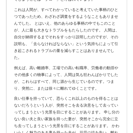
これは人間が、すべてわかっていると考えていた事柄のひと
つであったため、わざわざ調査をするようなこともありませ
んでした。 とはいえ、他のあらゆる事柄の中でもこのこと
が、人に最も大きなトラブルをもたらしたのです。 人間は、
自分が納得するまでそれをすっかり説明したのですが、その
説明も、「去らなければならない」という気持ちによって引
き起こされるトラブルの量を減らすことはありませんでし
た。
例えば、高い離婚率、工場での高い転職率、労働者の動揺や
その他多くの物事によって、人間は気も狂わんばかりでした
が、これらはすべて、同じ源から生じているのです。つま
り、突然に、または徐々に離れてゆくことです。
良い仕事を持っていて、恐らくこれ以上のものを得ることは
ないだろうという人が、突然そこを去る決意をして去ってい
ってしまうという光景を目にすることがあります。 申し分の
ない良い夫と良い家族を持った妻が、突然そこから完全に立
ち去ってしまうという光景を目にすることがあります。 かわ
いらしく魅力のある妻を持った夫が、
親愛の情
を失い、離れ