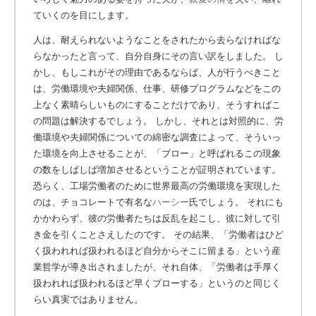
ていくのを目にします。
人は、耐えられないようなことをされたから去らなければな
らなかったと言って、自分自身にその言い訳をしました。 し
かし、もしこれがその理由であるならば、人が行うべきこと
は、労働環境や夫婦関係、仕事、研修プログラムなどをこの
上なく素晴らしいものにすることだけであり、そうすればこ
の問題は解決するでしょう。 しかし、それとは対照的に、労
働環境や夫婦関係についての綿密な調査によって、そういっ
た環境を向上させることが、「ブロー」と呼ばれるこの現象
の数をしばしば増加させるということが証明されています。
恐らく、工場労働者のために世界最高の労働環境を実現した
のは、チョコレートで有名な
ハーシー
氏でしょう。
それにも
かかわらず、彼の労働者たちは反乱を起こし、彼に対して引
き金を引くことさえしたのです。 その結果、「労働者はひど
く扱われれば扱われるほど自分からそこに留まる」という産
業哲学が導き出されましたが、それ自体、「労働者は手厚く
扱われれば扱われるほど早くブローする」というのと同じく
らい真実ではありません。