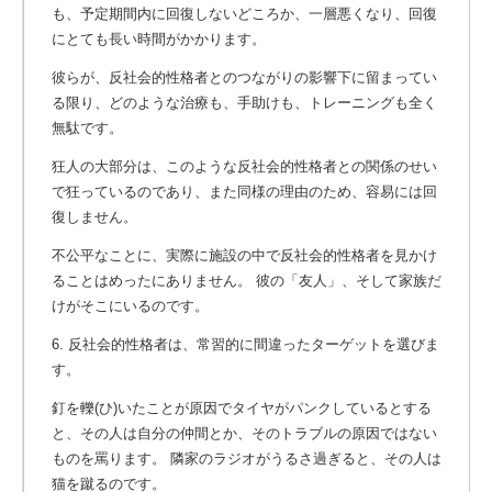
も、予定期間内に回復しないどころか、一層悪くなり、回復
にとても長い時間がかかります。
彼らが、反社会的性格者とのつながりの影響下に留まってい
る限り、どのような治療も、手助けも、トレーニングも全く
無駄です。
狂人の大部分は、このような反社会的性格者との関係のせい
で狂っているのであり、また同様の理由のため、容易には回
復しません。
不公平なことに、実際に施設の中で反社会的性格者を見かけ
ることはめったにありません。 彼の「友人」、そして家族だ
けがそこにいるのです。
6. 反社会的性格者は、常習的に間違ったターゲットを選びま
す。
釘を轢(ひ)いたことが原因でタイヤがパンクしているとする
と、その人は自分の仲間とか、そのトラブルの原因ではない
ものを罵ります。 隣家のラジオがうるさ過ぎると、その人は
猫を蹴るのです。