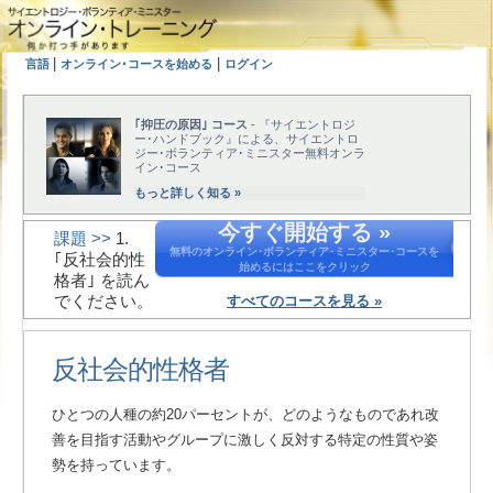
|
|
言語
オンライン･コースを始める
ログイン
｢抑圧の原因｣ コース
- 『サイエントロジ
ー･ハンドブック』による、サイエントロ
ジー･ボランティア･ミニスター無料オンラ
イン･コース
もっと詳しく知る »
今すぐ開始する »
課題 >>
1.
無料のオンライン･ボランティア･ミニスター･コースを
｢反社会的性
始めるにはここをクリック
格者｣ を読ん
でください。
すべてのコースを見る »
反社会的性格者
ひとつの人種の約20パーセントが、どのようなものであれ改
善を目指す活動やグループに激しく反対する特定の性質や姿
勢を持っています。