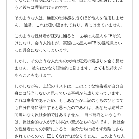
くなったり賢明になったりしたら、自分たちは死滅してしま
うと彼らは理論付けるのです。
そのような人は、極度の恐怖感を抱くほど他人を信用しませ
ん。 通常、これは覆い隠されており、表には出ていません。
このような性格者が狂気に陥ると、世界は火星人やFBIだら
けになり、会う人誰もが、実際に火星人やFBIの諜報員とい
った具合になってしまいます。
しかし、そのような人たちの大半は狂気の素振りを全く見せ
ません。 彼らはかなり理性的に見えます。
とても
説得力が
あることもあります。
しかしながら、上記のリストは、このような性格者が自分自
身には該当しないと思っている事柄から成り立っています。
これは事実であるため、もしあなたが上記のうちのひとつで
も自分自身に該当すると思ったのであれば、あなたは絶対に
間違いなく反社会的ではありません。 自己批判というもの
は、反社会的な人が持ち得ない贅沢なものなのです。 反社会
的性格者たちの判断によると、自分たちは絶えず危険にさら
されているので、
正しく
なければなりません。
このような人