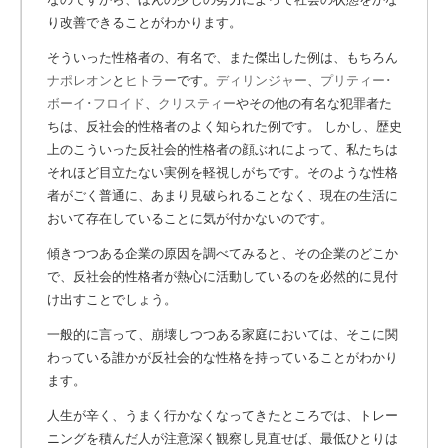
り改善できることがわかります。
そういった性格者の、有名で、また傑出した例は、もちろん
ナポレオン
と
ヒトラー
です。
ディリンジャー
、
プリティー･
ボーイ･フロイド
、
クリスティー
やその他の有名な犯罪者た
ちは、反社会的性格者のよく知られた例です。
しかし、歴史
上のこういった反社会的性格者の顔ぶれによって、私たちは
それほど目立たない実例を軽視しがちです。そのような性格
者がごく普通に、あまり見破られることなく、現在の生活に
おいて存在していることに気が付かないのです。
傾きつつある企業の原因を調べてみると、その企業のどこか
で、反社会的性格者が熱心に活動しているのを必然的に見付
け出すことでしょう。
一般的に言って、崩壊しつつある家庭においては、そこに関
わっている誰かが反社会的な性格を持っていることがわかり
ます。
人生が辛く、うまく行かなくなってきたところでは、トレー
ニングを積んだ人が注意深く観察し見直せば、最低ひとりは