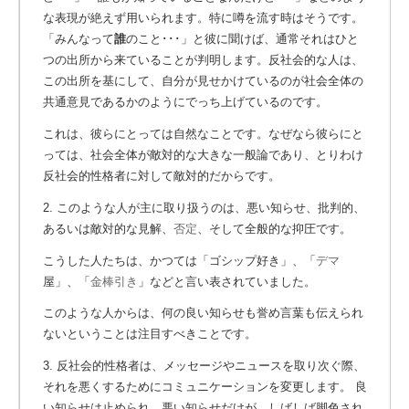
な表現が絶えず用いられます。特に噂を流す時はそうです。
「みんなって
誰
のこと･･･」と彼に聞けば、通常それはひと
つの出所から来ていることが判明します。反社会的な人は、
この出所を基にして、自分が見せかけているのが社会全体の
共通意見であるかのようにでっち上げているのです。
これは、彼らにとっては自然なことです。なぜなら彼らにと
っては、社会全体が敵対的な大きな一般論であり、とりわけ
反社会的性格者に対して敵対的だからです。
2. このような人が主に取り扱うのは、悪い知らせ、批判的、
あるいは敵対的な見解、
否定
、そして全般的な抑圧です。
こうした人たちは、かつては「ゴシップ好き」、「
デマ
屋」、「
金棒引き
」などと言い表されていました。
このような人からは、何の良い知らせも誉め言葉も伝えられ
ないということは注目すべきことです。
3. 反社会的性格者は、メッセージやニュースを取り次ぐ際、
それを悪くするためにコミュニケーションを変更します。 良
い知らせは止められ、悪い知らせだけが、しばしば脚色され