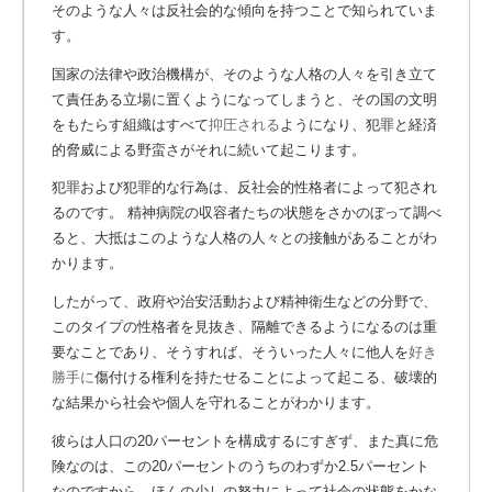
そのような人々は反社会的な傾向を持つことで知られていま
す。
国家の法律や政治機構が、そのような人格の人々を引き立て
て責任ある立場に置くようになってしまうと、その国の文明
をもたらす組織はすべて
抑圧される
ようになり、犯罪と経済
的脅威による野蛮さがそれに続いて起こります。
犯罪および犯罪的な行為は、反社会的性格者によって犯され
るのです。 精神病院の収容者たちの状態をさかのぼって調べ
ると、大抵はこのような人格の人々との接触があることがわ
かります。
したがって、政府や治安活動および精神衛生などの分野で、
このタイプの性格者を見抜き、隔離できるようになるのは重
要なことであり、そうすれば、そういった人々に他人を
好き
勝手に
傷付ける権利を持たせることによって起こる、破壊的
な結果から社会や個人を守れることがわかります。
彼らは人口の20パーセントを構成するにすぎず、また真に危
険なのは、この20パーセントのうちのわずか2.5パーセント
なのですから、ほんの少しの努力によって社会の状態をかな