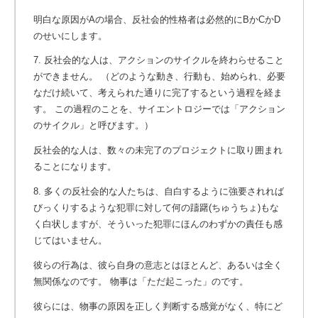
明白な原因がAの場合、反社会的性格者は必然的にBかCかD
のせいにします。
7. 反社会的な人は、アクションのサイクルを終わらせること
ができません。
（どのような動き、行動も、始められ、必要
なだけ続いて、考えられた通りに完了するという過程を経ま
す。 この過程のことを、サイエントロジーでは「アクション
のサイクル」と呼びます。）
反社会的な人は、数々の未完了のプロジェクトに取り囲まれ
ることになります。
8. 多くの反社会的な人たちは、自白するように強要されれば
びっくりするような犯罪に対して何の躊躇(ちゅうちょ)もな
く白状しますが、そういった犯罪にほんのわずかの責任も感
じてはいません。
彼らの行為は、彼ら自身の意志とはほとんど、あるいは全く
無関係なのです。 物事は「ただ起こった」のです。
彼らには、物事の原因を正しく判断する感覚がなく、特にど