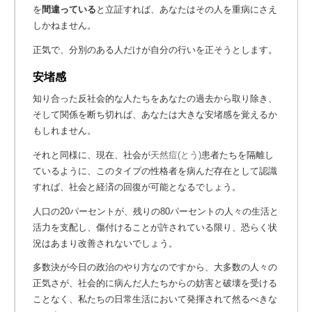
を
間違っている
と立証すれば、あなたはその人を重病にさえ
しかねません。
正気で、分別のある人だけが自分の行いを正そうとします。
安堵感
知り合った反社会的な人たちをあなたの過去から取り除き、
そして関係を断ち切れば、あなたは大きな安堵感を覚えるか
もしれません。
それと同様に、現在、社会が
天然痘(とう)
患者たちを隔離し
ているように、このタイプの性格者を病んだ存在として認識
すれば、社会と経済の回復が可能となるでしょう。
人口の20パーセントが、残りの80パーセントの人々の生活と
活力を支配し、傷付けることが許されている限り、恐らく状
況はあまり改善されないでしょう。
多数決が今日の政治のやり方なのですから、大多数の人々の
正気さが、社会的に病んだ人たちからの妨害と破壊を受ける
ことなく、私たちの日常生活において発揮されて然るべきな