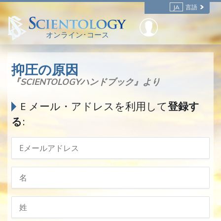
JA
言語
オンライン･コース
抑圧の原因
『SCIENTOLOGYハンドブック』より
E メール・アドレスを利用して
登録す
る
: