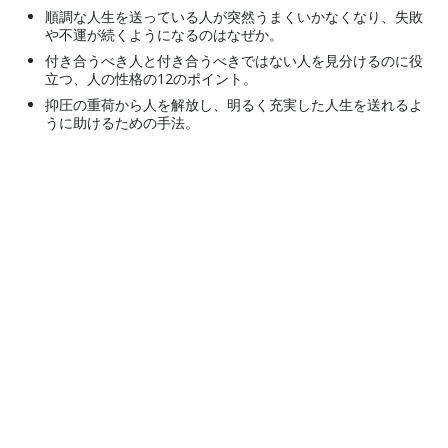
順調な人生を送っている人が突然うまくいかなくなり、失敗
や不運が続くようになるのはなぜか。
付き合うべき人と付き合うべきではない人を見分けるのに役
立つ、人の性格の12のポイント。
抑圧の重荷から人を解放し、明るく充実した人生を送れるよ
うに助けるための手法。
© 2001–2026 国際Scientology教会。 全著作権登録済。