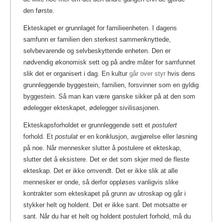
den første.
Ekteskapet er grunnlaget for familieenheten. I dagens
samfunn er familien den sterkest sammenknyttede,
selvbevarende og selvbeskyttende enheten. Den er
nødvendig økonomisk sett og på andre måter for samfunnet
slik det er organisert i dag.
En kultur
går over styr
hvis dens
grunnleggende byggestein, familien, forsvinner som en gyldig
byggestein.
Så man kan være ganske sikker på at den som
ødelegger ekteskapet, ødelegger sivilisasjonen.
Ekteskapsforholdet er grunnleggende sett et
postulert
forhold. Et
postulat
er en konklusjon, avgjørelse eller løsning
på noe. Når mennesker slutter å postulere et ekteskap,
slutter det å eksistere. Det er det som skjer med de fleste
ekteskap. Det er ikke omvendt. Det er ikke slik at alle
mennesker er onde, så derfor oppløses vanligvis slike
kontrakter som ekteskapet på grunn av utroskap og går i
stykker helt og holdent. Det er ikke sant. Det motsatte er
sant. Når du har et helt og holdent postulert forhold, må du