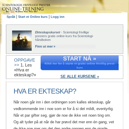
|
|
Språk
Start et Online kurs
Logg inn
Ekteskapskurset
- Scientologi frivillige
presters gratis online-kurs fra Scientologi-
håndboken
Finn ut mer »
START NÅ »
OPPGAVE
Klikk her for å starte et gratis online frivillig prest-
>>
1. Les
kurs
«Hva er
ekteskap?»
SE ALLE KURSENE »
HVA ER EKTESKAP?
Når noen går inn i den ordningen som kalles ekteskap, går
vedkommende inn i noe som er for å si det mildt, eventyrlig.
Når et par gifter seg, gjør de noe de ikke vet noen ting om.
Og alt tyder på at når de har prøvd det mer enn én gang, vet
de ikke noe mer om det den andre gangen enn de gjorde