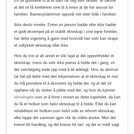
En av grunnene til at et barn får seg selv skadet, er faktisk
at det vil få foreldrene sine til å innse at de har ansvar for
familien. Barnesykdommer oppstår rett etter bråk i familien.
Ikke desto mindre: Enten en person hadde eller ikke hadde
et godt eksempel på et stabilt ekteskap i sine egne foreldre,
har dette ingenting å gjøre med hvorvidt han selv kan skape
et vellykket ekteskap eller ikke.
Hvis du tror at alt annet er slik lagd at det opprettholder et
ekteskap, mens du selv ikke prøver å holde det i gang, vil
det selvfølgelig ende opp med å bli ødelagt. Hvis du derimot
tar fatt på dette med den erkjennelsen at et ekteskap er noe
du må postulere til å eksistere og holde der, og at det vil
opphøre når du slutter å jobbe med det, og hvis du kjenner
teknologien
·som er å finne i resten av dette kapittelet, da kan
du få et hvilket som helst ekteskap til å holde. Eller du kan
rehabilitere en hvilken som helst side av ethvert ekteskap,
eller lappe det sammen igjen slik du måtte ønske.
Men det
krever litt handling, og det krever litt tæl, og det er mildt sagt.