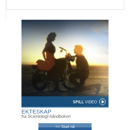
SPILL
VIDEO
EKTESKAP
fra
Scientologi-håndboken
<< Start nå