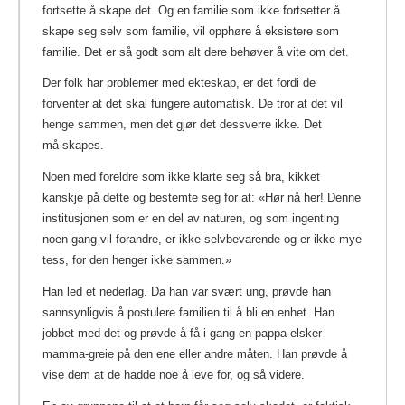
fortsette å skape det. Og en familie som ikke fortsetter å
skape seg selv som familie, vil opphøre å eksistere som
familie. Det er så godt som alt dere behøver å vite om det.
Der folk har problemer med ekteskap, er det fordi de
forventer at det skal fungere automatisk. De tror at det vil
henge sammen, men det gjør det dessverre ikke. Det
må skapes.
Noen med foreldre som ikke klarte seg så bra, kikket
kanskje på dette og bestemte seg for at: «Hør nå her! Denne
institusjonen som er en del av naturen, og som ingenting
noen gang vil forandre, er ikke selvbevarende og er ikke mye
tess, for den henger ikke sammen.»
Han led et nederlag. Da han var svært ung, prøvde han
sannsynligvis å postulere familien til å bli en enhet. Han
jobbet med det og prøvde å få i gang en pappa-elsker-
mamma-greie på den ene eller andre måten. Han prøvde å
vise dem at de hadde noe å leve for, og så videre.