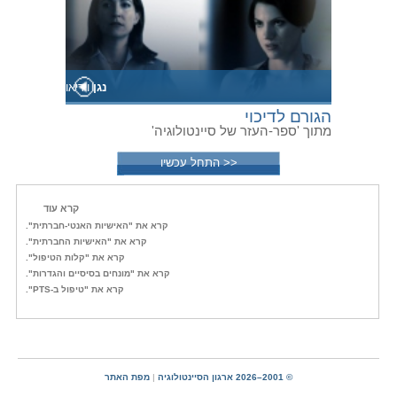
נגן
וידיאו
הגורם לדיכוי
מתוך 'ספר-העזר של סיינטולוגיה'
<< התחל עכשיו
קרא עוד
קרא את "האישיות האנטי-חברתית".
קרא את "האישיות החברתית".
קרא את "קלות הטיפול".
קרא את "מונחים בסיסיים והגדרות".
קרא את "טיפול ב-PTS".
© 2001–2026 ארגון הסיינטולוגיה
|
מפת האתר