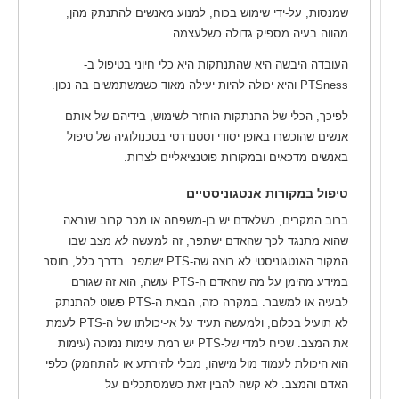
שמנסות, על-ידי שימוש בכוח, למנוע מאנשים להתנתק מהן,
מהווה בעיה מספיק גדולה כשלעצמה.
העובדה היבשה היא שהתנתקות היא כלי חיוני בטיפול ב-
PTSness והיא יכולה להיות יעילה מאוד כשמשתמשים בה נכון.
לפיכך, הכלי של התנתקות הוחזר לשימוש, בידיהם של אותם
אנשים שהוכשרו באופן יסודי וסטנדרטי בטכנולוגיה של טיפול
באנשים מדכאים ובמקורות פוטנציאליים לצרות.
טיפול במקורות אנטגוניסטיים
ברוב המקרים, כשלאדם יש בן-משפחה או מכר קרוב שנראה
שהוא מתנגד לכך שהאדם ישתפר, זה למעשה
לא
מצב שבו
המקור האנטגוניסטי לא רוצה שה-PTS
ישתפר
. בדרך כלל, חוסר
במידע מהימן על מה שהאדם ה-PTS עושה, הוא זה שגורם
לבעיה או למשבר. במקרה כזה, הבאת ה-PTS פשוט להתנתק
לא תועיל בכלום, ולמעשה תעיד על אי-יכולתו של ה-PTS לעמת
את המצב. שכיח למדי של-PTS יש רמת עימות נמוכה (עימות
הוא היכולת לעמוד מול מישהו, מבלי להירתע או להתחמק) כלפי
האדם והמצב. לא קשה להבין זאת כשמסתכלים על