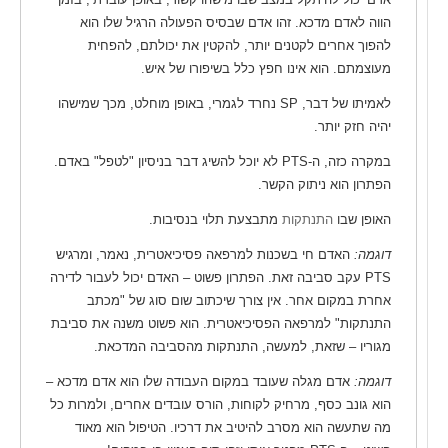
הווה לאדם מדכא. זהו אדם שבסיס הפעולה הרגיל שלו הוא
להפוך אחרים לקטנים יותר, להקטין את יכולתם, להפחית
מעוצמתם. הוא אינו חפץ כלל בשיפורו של איש.
לאמיתו של דבר, SP נחרד לגמרי, באופן מוחלט, מכך שמישהו
יהיה חזק יותר.
במקרה כזה, ה-PTS לא יוכל להשיג דבר בניסיון "לטפל" באדם.
הפתרון הוא ניתוק הקשר.
האופן שבו
התנתקות
מתבצעת תלוי בנסיבות.
דוגמה:
האדם חי בשכנות למרפאה פסיכיאטרית, נאמר, ומרגיש
PTS עקב סביבה זאת. הפתרון פשוט – האדם יכול לעבור לדירה
אחרת במקום אחר. אין צורך שיכתוב שום סוג של "מכתב
התנתקות" למרפאה הפסיכיאטרית. הוא פשוט משנה את סביבת
מגוריו – שזאת, למעשה, התנתקות מהסביבה המדכאת.
דוגמה:
אדם מגלה שעובד במקום העבודה שלו הוא אדם מדכא –
הוא גונב כסף, מרחיק לקוחות, הורס עובדים אחרים, ולמרות כל
מה שתעשה הוא מסרב להיטיב את דרכיו. הטיפול הוא מאוד