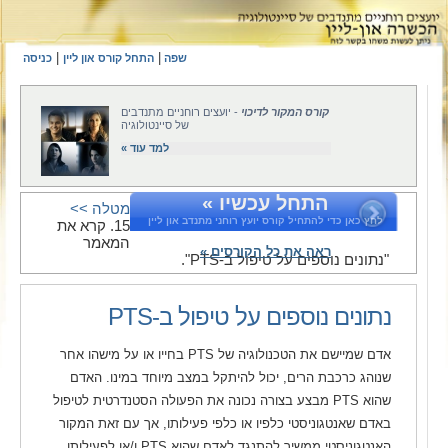
|
|
שפה
התחל קורס און ליין
כניסה
קורס המקור לדיכוי
- יועצים רוחניים מתנדבים
של סיינטולוגיה
למד עוד »
התחל עכשיו »
מטלה >>
לחץ כאן כדי להתחיל קורס יועץ רוחני מתנדב און ליין
15. קרא את
המאמר
ראה את כל הקורסים »
"נתונים נוספים על טיפול ב-PTS".
נתונים נוספים על טיפול ב-PTS
אדם שמיישם את הטכנולוגיה של PTS בחייו או על מישהו אחר
שנוהג כרכבת הרים, יכול להיתקל במצב מיוחד במינו. האדם
שהוא PTS מבצע בצורה נכונה את הפעולה הסטנדרטית לטיפול
באדם שאנטגוניסטי כלפיו או כלפי פעילותו, אך עם זאת המקור
האנטגוניסטי ממשיך להתנגד לאדם שהוא PTS ו/או לפעילותו.