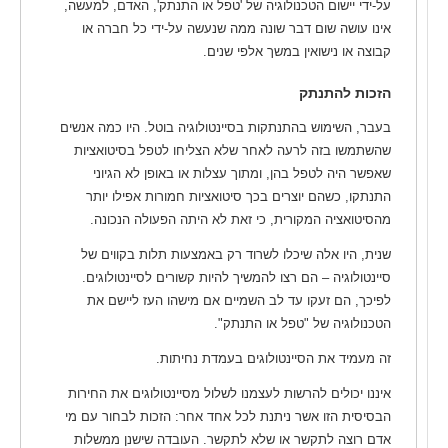
על-ידי יישום הטכנולוגיה של 'טפל או התנתק', האדם, למעשה,
אינו עושה שום דבר שונה ממה שנעשה על-ידי כל חברה או
קבוצה או נישואין במשך אלפי שנים.
הזכות להתנתק
בעבר, השימוש בהתנתקות בסיינטולוגיה בוטל. היו כמה אנשים
שהשתמשו בזה לרעה לאחר שלא הצליחו לטפל בסיטואציות
שאפשר היה לטפל בהן, ומתוך עצלות או באופן לא הגיוני
התנתקו, כשהם יוצרים בכך סיטואציות חמורות אפילו יותר
מהסיטואציה המקורית, כי זאת לא היתה הפעולה הנכונה.
שנית, היו אלה שיכלו לשרוד רק באמצעות תלות בקווים של
סיינטולוגיה – הם רצו להמשיך להיות קשורים לסיינטולוגים.
לפיכך, הם זעקו עד לב השמיים אם מישהו העז ליישם את
הטכנולוגיה של "טפל או התנתק".
זה מעמיד את הסיינטולוגים בעמדת נחיתות.
איננו יכולים להרשות לעצמנו לשלול מסיינטולוגים את החירות
הבסיסית הזו אשר ניתנת לכל אחד אחר: הזכות לבחור עם מי
אדם רוצה לתקשר או שלא לתקשר. העובדה שישנן ממשלות