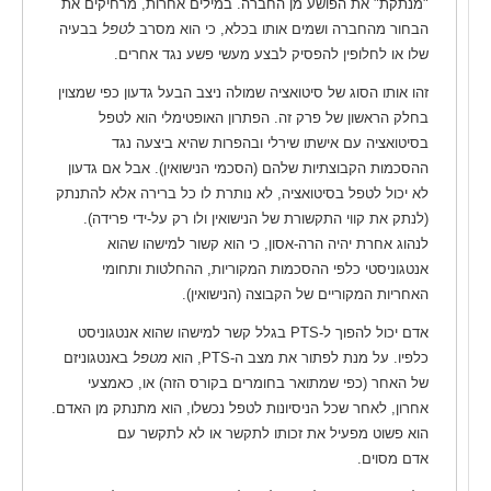
"מנתקת" את הפושע מן החברה. במילים אחרות, מרחיקים את
הבחור מהחברה ושמים אותו בכלא, כי הוא מסרב
לטפל
בבעיה
שלו או לחלופין להפסיק לבצע מעשי פשע נגד אחרים.
זהו אותו הסוג של סיטואציה שמולה ניצב הבעל גדעון כפי שמצוין
בחלק הראשון של פרק זה. הפתרון האופטימלי הוא לטפל
בסיטואציה עם אישתו שירלי ובהפרות שהיא ביצעה נגד
ההסכמות הקבוצתיות שלהם (הסכמי הנישואין). אבל אם גדעון
לא יכול לטפל בסיטואציה, לא נותרת לו כל ברירה אלא להתנתק
(לנתק את קווי התקשורת של הנישואין ולו רק על-ידי פרידה).
לנהוג אחרת יהיה הרה-אסון, כי הוא קשור למישהו שהוא
אנטגוניסטי כלפי ההסכמות המקוריות, ההחלטות ותחומי
האחריות המקוריים של הקבוצה (הנישואין).
אדם יכול להפוך ל-PTS בגלל קשר למישהו שהוא אנטגוניסט
כלפיו. על מנת לפתור את מצב ה-PTS, הוא
מטפל
באנטגוניזם
של האחר (כפי שמתואר בחומרים בקורס הזה) או, כאמצעי
אחרון, לאחר שכל הניסיונות לטפל נכשלו, הוא מתנתק מן האדם.
הוא פשוט מפעיל את זכותו לתקשר או לא לתקשר עם
אדם מסוים.