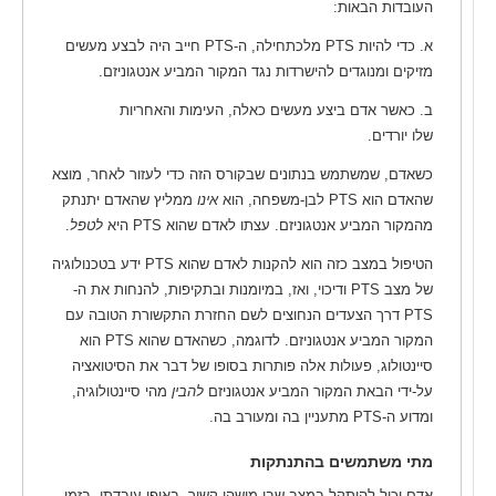
העובדות הבאות:
א. כדי להיות PTS מלכתחילה, ה-PTS חייב היה לבצע מעשים
מזיקים ומנוגדים להישרדות נגד המקור המביע אנטגוניזם.
ב. כאשר אדם ביצע מעשים כאלה, העימות והאחריות
שלו יורדים.
כשאדם, שמשתמש בנתונים שבקורס הזה כדי לעזור לאחר, מוצא
שהאדם הוא PTS לבן-משפחה, הוא
אינו
ממליץ שהאדם יתנתק
מהמקור המביע אנטגוניזם. עצתו לאדם שהוא PTS היא
לטפל
.
הטיפול במצב כזה הוא להקנות לאדם שהוא PTS ידע בטכנולוגיה
של מצב PTS ודיכוי, ואז, במיומנות ובתקיפות, להנחות את ה-
PTS דרך הצעדים הנחוצים לשם החזרת התקשורת הטובה עם
המקור המביע אנטגוניזם. לדוגמה, כשהאדם שהוא PTS הוא
סיינטולוג, פעולות אלה פותרות בסופו של דבר את הסיטואציה
על-ידי הבאת המקור המביע אנטגוניזם
להבין
מהי סיינטולוגיה,
ומדוע ה-PTS מתעניין בה ומעורב בה.
מתי משתמשים בהתנתקות
אדם יכול להיתקל במצב שבו מישהו קשור, באופן עובדתי, בזמן