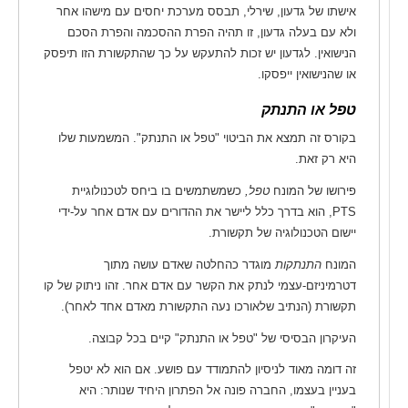
אישתו של גדעון, שירלי, תבסס מערכת יחסים עם מישהו אחר
ולא עם בעלה גדעון, זו תהיה הפרת ההסכמה והפרת הסכם
הנישואין. לגדעון יש זכות להתעקש על כך שהתקשורת הזו תיפסק
או שהנישואין ייפסקו.
טפל או התנתק
בקורס זה תמצא את הביטוי "טפל או התנתק". המשמעות שלו
היא רק זאת.
פירושו של המונח
טפל,
כשמשתמשים בו ביחס לטכנולוגיית
PTS, הוא בדרך כלל ליישר את ההדורים עם אדם אחר על-ידי
יישום הטכנולוגיה של תקשורת.
המונח
התנתקות
מוגדר כהחלטה שאדם עושה מתוך
דטרמיניזם-עצמי לנתק את הקשר עם אדם אחר. זהו ניתוק של קו
תקשורת (הנתיב שלאורכו נעה התקשורת מאדם אחד לאחר).
העיקרון הבסיסי של "טפל או התנתק" קיים בכל קבוצה.
זה דומה מאוד לניסיון להתמודד עם פושע. אם הוא לא יטפל
בעניין בעצמו, החברה פונה אל הפתרון היחיד שנותר: היא