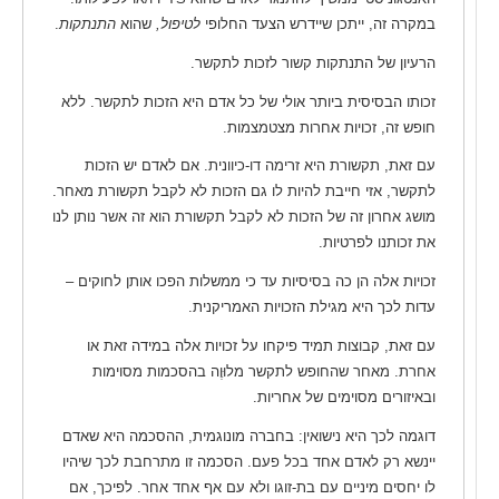
במקרה זה, ייתכן שיידרש הצעד החלופי
לטיפול,
שהוא
התנתקות
.
הרעיון של התנתקות קשור לזכות לתקשר.
זכותו הבסיסית ביותר אולי של כל אדם היא הזכות לתקשר. ללא
חופש זה, זכויות אחרות מצטמצמות.
עם זאת, תקשורת היא זרימה דו-כיוונית. אם לאדם יש הזכות
לתקשר, אזי חייבת להיות לו גם הזכות לא לקבל תקשורת מאחר.
מושג אחרון זה של הזכות לא לקבל תקשורת הוא זה אשר נותן לנו
את זכותנו לפרטיות.
זכויות אלה הן כה בסיסיות עד כי ממשלות הפכו אותן לחוקים –
עדות לכך היא מגילת הזכויות האמריקנית.
עם זאת, קבוצות תמיד פיקחו על זכויות אלה במידה זאת או
אחרת. מאחר שהחופש לתקשר מלוּוֶה בהסכמות מסוימות
ובאיזורים מסוימים של אחריות.
דוגמה לכך היא נישואין: בחברה מונוגמית, ההסכמה היא שאדם
יינשא רק לאדם אחד בכל פעם. הסכמה זו מתרחבת לכך שיהיו
לו יחסים מיניים עם בת-זוגו ולא עם אף אחד אחר. לפיכך, אם