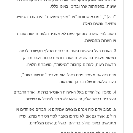
עוינות, בהפחתות ערך ובדיכוי באופן כללי.
״רכלן״, ״מנבא שחורות״או ״מפיץ שמועות״ היו בעבר הכינויים
שתיארו אנשים כאלה.
חשוב לציין שאדם כזה אף פעם לא מעביר הלאה חדשות טובות
או הערות מחמיאות.
3. האדם בעל האישיות האנטי-חברתית מסלף תקשורת לרעה
כשהוא מעביר הודעה או חדשות. חדשות טובות נעצרות ורק
חדשות רעות, לעתים קרובות ״מיוּפוֹת״, מועברות הלאה.
אדם כזה גם מעמיד פנים כאילו הוא מעביר ״חדשות רעות״,
בעוד שלאמיתו של דבר הן מומצאות.
4. מאפיין של האדם בעל האישיות האנטי-חברתית, ואחד הדברים
העצובים בקשר אליו, זה שהוא לא מגיב לטיפול או לשיפור.
5. סביב אדם כזה אנחנו מוצאים עמיתים או חברים מפוחדים או
חולים, אשר גם אם לא נדחפו מעבר לסף הטירוף ממש, עדיין
מתנהגים באופן 'צולע' בחייהם, כושלים, אינם מצליחים.