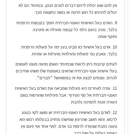
אין להם שום יכולת לייחס דברים לגורם הנכון, ובמיוחד הם לא
יכולים להרגיש כל רגש חרטה או בושה כתוצאה מכך.
9. האדם בעל האישיות האנטי-חברתית תומך בקבוצות הרסניות
בלבד, מגיב בזעם כלפי כל קבוצה מועילה או מיטיבה
ותוקף אותה.
10. אדם בעל אישיות כזו מביט בעין יפה על פעולות הרסניות
בלבד, ונאבק נגד פעולות ופעילויות מועילות או עוזרות.
לעתים קרובות ניתן לראות שבמיוחד האומן מהווה מגנט לאנשים
בעלי אישיות אנטי-חברתית שרואים באומנות שלו משהו שחייבים
להרוס, ומנסים לבצע את זה במסווהשל ״חברים״.
11. עזרה לאחרים היא פעילות שמביאה את האדם בעל האישיות
האנטי-חברתית אל סף הטירוף. אבל פעילויות שהורסות בשם
העזרה זוכות לתמיכה נלהבת.
12. לאדם בעל האישיות האנטי-חברתית יש מושג לקוי בנוגע
לרכוש, והוא חושב שהרעיון שמישהו מחזיק בבעלותו רכוש הוא
טענה כוזבת שנועדה לרמות בני אדם. לאף אחד אף פעם אין
באמת בעלות על שום דבר.