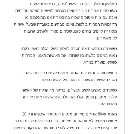
נפוליאון
והיטלר. דילינג'ר, פלויד 'היפה',
כריסטי
ופושעים
מפורסמים אחרים היוו דוגמאות מוכרות לאישיות האנטי-חברתית.
אולם עם צוות טיפוסים שכזה בהיסטוריה אנו מתעלמים מן
הדוגמאות הפחות בולטות, ואיננו מבחינים בעובדה שבעלי אישיות
מסוג זה קיימים בחיינו כיום, שכיחים מאוד, ולעתים קרובות
לא מאותרים.
כשאנחנו מחפשים את הגורם לעסק כושל, נגלה באופן בלתי
נמנע במקום כלשהו בין שורותיו את האישיות האנטי-חברתית
כשהיא פועלת במרץ.
במשפחות שמתפרקות, אנחנו מגלים לעתים קרובות שאחד
משני האנשים המעורבים הוא בעל אישיות כזאת.
כשהחיים נעשים קשים וכושלים, בדיקה מדוקדקת של האיזור
על-ידי מתבונן מיומן תגלה שפועלת שם אישיות אחת או יותר
מהסוג הזה.
מאחר ש-80 אחוזים מאיתנו מנסים להסתדר איכשהו ורק 20
אחוזים מנסים למנוע את זה מאיתנו, חיינו היו יכולים להיות הרבה
יותר קלים אם היה בידינו המידע לגבי התופעות המדויקות שבאות