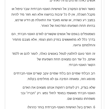
אנשים כאלה גורמים צרות לאחרים.
כאשר האדם המקורב אל האישיות האנטי-חברתית עובר טיפול או
מקבל השכלה, אין לו כל יציבות בהישגיו אלא הוא חוזר מיד להיות
במצב רע כשהיה, או שהוא מאבד את התועלת מן הידע שרכש,
בהיותו תחת השפעתו המדכאת של האחר.
כשמטפלים בגופם של אנשים שקשורים לאדם האנטי-חברתי, הם
בדרך כלל לא מתאוששים בפרק הזמן הצפוי, אלא מצבם מחמיר
והחלמתם גרועה.
זה חסר טעם לחלוטין לטפל באנשים כאלה, לעזור להם או ללמד
אותם, כל עוד הם נמצאים תחת השפעתו של
הקשר האנטי-חברתי.
רוב הבלתי שפויים הם בלתי שפויים עקב קשרים אנטי-חברתיים
מהסוג הזה, ומאותה הסיבה גם לא מחלימים בקלות.
שלא בצדק, רק לעתים רחוקות אנחנו מוצאים את האדם
האנטי-חברתי מאושפז במוסד לחולי נפש. רק "חבריו" ובני
משפחתו נמצאים שם.
6. האדם בעל האישיות האנטי-חברתית בוחר כהרגלו