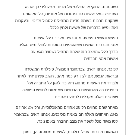
כשהמבנה החוקי או הפוליטי של מדינה מגיע לידי כך שהיא
מעדיפה בעלי אישיות כזו בעמדות של אחריות, כל הארגונים
שמקנים תרבות באותה מדינה מתחילים לסבול מדיכוי, ובעקבות
זאת יופיעו ברבריות של פשיעה ולחץ כלכלי.
הפשע ומעשי הפשיעה מתבצעים על-ידי בעלי אישיות
אנטי-חברתית. אנשים שמאושפזים במוסדות לחולי נפש מגלים
בדרך כלל שהמצב הזה שלהם התחיל כשנוצר מגע עם
אישיות אנטי-חברתית.
לפיכך, אנחנו רואים שבתחומי הממשל, פעילויות המשטרה
ובריאות הנפש, אם לציין רק כמה מהם, חשוב שניתן יהיה לאתר
ולבודד את האישיות מהסוג הזה כדי להגן על החברה ועל
היחידים בה מהתוצאות ההרסניות שמתלוות לחופש הפעולה
שאנשים כאלה מקבלים לפגוע באחרים.
מאחר שהם מהווים רק 20 אחוזים מהאוכלוסייה, ורק ½2 אחוזים
מ-20 האחוזים האלה הם באמת מסוכנים, אנחנו רואים שבמאמץ
קטן מאוד נוכל לשפר את מצב החברה באופן ניכר.
דוגמאות מוכרות, אפילו בולטות, לאישיות מסוג זה הן, כמובן,