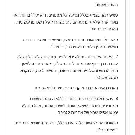
ביעד המוטעה.
כשיש תקר בצמיג בגלל נסיעה על מסמרים, הוא יקלל בן לוויה או
מקור אחר שלא גרם את הבעיה. כשהרדיו של השכן מרעיש מדי,
הוא יבעט בחתול.
כאשר א׳ הוא הגורם הברור מאליו, האישיות האנטי-חברתית
תאשים באופן בלתי נמנע את ב׳, ג׳ או ד׳.
7. האדם האנטי-חברתי לא יכול לסיים מחזור-פעולה. כל פעולה
עוברת דרך רצף שבו מתחילים בפעולה, ממשיכים בה למשך
הזמן הדרוש ומשלימים אותה כמתוכנן. בסיינטולוגיה, זה נקרא
מחזור-פעולה
.
האדם האנטי-חברתי מוקף בפרוייקטים בלתי גמורים.
8. אנשים אנטי-חברתיים רבים יודו ללא היסוס בפשעים
המחרידים ביותר כשיאלצו אותם לעשות את זה, אבל הם לא
ירגישו אפילו שמץ של אחריות לגביהם.
לפעולותיהם יש קשר קלוש, אם בכלל, לרצונם החופשי. הדברים
״פשוט קרו״.