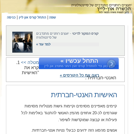
|
|
שפה
התחל קורס און ליין
כניסה
קורס המקור לדיכוי
- יועצים רוחניים מתנדבים
של סיינטולוגיה
למד עוד »
התחל עכשיו »
מטלה >>
1.
לחץ כאן כדי להתחיל קורס יועץ רוחני מתנדב און ליין
קרא את
"האישיות
ראה את כל הקורסים »
האנטי-חברתית".
האישיות האנטי-חברתית
קיימים מאפיינים מסוימים וקיימות גישות מנטליות מסוימות
שגורמים לכ-20 אחוזים מהמין האנושי להתנגד באלימות לכל
פעילות או קבוצה שמוקדשות לשיפור.
אנשים מהסוג הזה ידועים כבעלי נטיות אנטי-חברתיות.