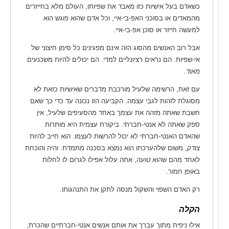
כשאדם בעל אישיות כזו מאבד את שפיותו, העולם מלא בחייזרים
מהמאדים או בסוכני האפ-בי-איי, וכל אדם שהוא פוגש הוא
למעשה חייזר או סוכן אפ-בי-איי.
אבל רוב האנשים מהסוג הזה אינם מפגינים כל סימן חיצוני של
אי-שפיות. הם נראים רציונליים למדי. הם יכולים להיות משכנעים
מאוד.
עם זאת, הרשימה שלעיל מורכבת מדברים שאישיות כזאת לא
מסוגלת לזהות לגבי עצמה. הקביעה הזו נכונה עד כדי כך שאם
חשבת שאתה מזהה את עצמך באחד מהסעיפים שלעיל, אין
ספק שאתה לא אנטי-חברתי. ביקורת עצמית היא מוֹתרוֹת
שהאדם האנטי-חברתי לא יכול להרשות לעצמו. הוא חייב להיות
צודק
, משום שלהערכתו הוא נמצא בסכנה מתמדת. והיה והוכחת
לאחד מהם שהוא
טועה
, אתה עלול אפילו לגרום לו לחלות
באופן חמור.
רק האדם השפוי והשקול מנסה לתקן את התנהגותו.
הקלה
אילוּ ניפית מתוך עברך את אותם אנשים אנטי-חברתיים שהכרת,