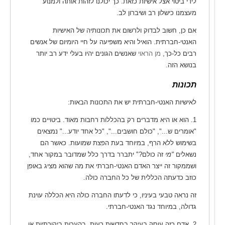
לידי ביטוי אצל אישיות כזאת. כך יכולנו לזהות אותה ולמנוע
מעצמנו כישלון רב ושיברון לב.
אם כן, חשוב לבדוק ולרשום את תכונותיה של האישיות
האנטי-חברתית. הואיל והיא משפיעה על חיי היומיום של אנשים
רבים כל-כך,
מן הראוי
שאנשים הגונים יהיו בעלי ידע רב יותר
בנושא הזה.
תכונות
לאישיות האנטי-חברתית יש את התכונות הבאות:
1. הוא או היא מדברים רק בהכללות רחבות מאוד.
ביטויים כמו
"אומרים ש...", "כולם חושבים...", "כל אחד יודע..." נמצאים
בשימוש ללא הרף, במיוחד בעת הפצת שמועות. כאשר הם
נשאלים
"מי
זה כולם?" יתברר בדרך כלל שמדובר במקור אחד,
ושממקור זה ייצר האדם האנטי-חברתי את מה שהוא מציג באופן
כוזב כדעתה הכללית של כל החברה כולה.
זה נראה טבעי בעיניו, כי לדעתו החברה כולה היא הכללה עוינת
גדולה, במיוחד נגד האנטי-חברתי.
2. אדם כזה עוסק בעיקר בחדשות רעות, בהערות ביקורתיות או