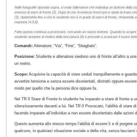
Nelle fotografie riportate sopra, si vede l’allenatore che individua un bottone dello s
smesso di stare di fronte (2). Dopo di che ricomincia l’esercizio e ripete la frase 
(3), ripetendola fino a che lo studente non è in grado di starvi di fronte, rimanendo
reazione (4,5,6).
Fatto questo continua a provocare, cercando un nuovo bottone. Quando lo scopre (7)
studente assieme al motivo della bocciatura (8) e procede a scaricare il nuovo bott
Comandi:
Allenatore: “Via”, “Fine”, “Sbagliato”.
Posizione:
Studente e allenatore siedono uno di fronte all’altro a un
un metro.
Scopo:
Acquisire la capacità di stare seduti tranquillamente e guard
avvertire tensione e senza essere disorientati, distratti oppure essere 
modo per quello che la persona dice oppure fa.
Nel TR 0 Stare di Fronte lo studente ha imparato a stare di fronte a u
silenziosamente davanti a lui. Nel
TR 0 Provocato,
l’abilità di stare 
facendo imparare all’individuo a non essere disorientato dalle azioni de
Questo aumenta allo stesso tempo l’abilità di essere lì e di porgere
qualcuno, in qualsiasi situazione sociale o della vita, senza lasciarsi