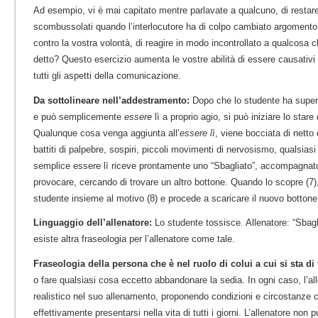
Ad esempio, vi è mai capitato mentre parlavate a qualcuno, di restare 
scombussolati quando l’interlocutore ha di colpo cambiato argoment
contro la vostra volontà, di reagire in modo incontrollato a qualcosa 
detto? Questo esercizio aumenta le vostre abilità di essere causativi 
tutti gli aspetti della comunicazione.
Da sottolineare nell’addestramento:
Dopo che lo studente ha super
e può semplicemente
essere
lì a proprio agio, si può iniziare lo stare
Qualunque cosa venga aggiunta all’
essere lì
, viene bocciata di netto d
battiti di palpebre, sospiri, piccoli movimenti di nervosismo, qualsiasi
semplice essere lì riceve prontamente uno “Sbagliato”, accompagnato
provocare, cercando di trovare un altro bottone. Quando lo scopre (7), 
studente insieme al motivo (8) e procede a scaricare il nuovo bottone
Linguaggio dell’allenatore:
Lo studente tossisce. Allenatore: “Sbagli
esiste altra fraseologia per l’allenatore come tale.
Fraseologia della persona che è nel ruolo di colui a cui si sta di 
o fare qualsiasi cosa eccetto abbandonare la sedia. In ogni caso, l’a
realistico nel suo allenamento, proponendo condizioni e circostanze 
effettivamente presentarsi nella vita di tutti i giorni. L’allenatore non 