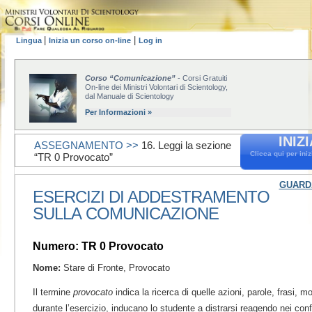
|
|
Lingua
Inizia un corso on-line
Log in
Corso “Comunicazione”
- Corsi Gratuiti
On-line dei Ministri Volontari di Scientology,
dal Manuale di Scientology
Per Informazioni »
INIZ
ASSEGNAMENTO >>
16. Leggi la sezione
Clicca qui per ini
“TR 0 Provocato”
GUARDA
ESERCIZI DI ADDESTRAMENTO
SULLA COMUNICAZIONE
Numero: TR 0 Provocato
Nome:
Stare di Fronte, Provocato
Il termine
provocato
indica la ricerca di quelle azioni, parole, frasi, m
durante l’esercizio, inducano lo studente a distrarsi reagendo nei confro