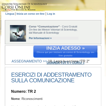
|
|
Lingua
Inizia un corso on-line
Log in
Corso “Comunicazione”
- Corsi Gratuiti
On-line dei Ministri Volontari di Scientology,
dal Manuale di Scientology
Per Informazioni »
INIZIA ADESSO »
Clicca qui per iniziare un corso di Scientology on-
line gratuito
ASSEGNAMENTO >>
18. Leggi la sezione “TR 2”
GUARDA TUTTI I CORSI »
ESERCIZI DI ADDESTRAMENTO
SULLA COMUNICAZIONE
Numero: TR 2
Nome
: Riconoscimenti