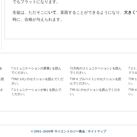
でもフラットになります。
生徒は、ただそこに
いて
、直面することができるようになり、
大きく
時に、合格が与えられます。
を
｢コミュニケーションの要素｣ を読ん
｢2方向のコミュニケーション｣ を読ん
｢コミ
でください。
でください。
ドリル
を読
｢TR2 1/2｣ のセクションを読んでくだ
｢TR 0 ブルベイト｣ のセクションを読
｢TR
さい。
んでください。
い。
ださ
｢コミュニケーションが命｣ を読んで
｢TR 3｣ のセクションを読んでくださ
｢TR
ください。
い。
い。
© 2001–2026年 サイエントロジー教会
|
サイトマップ