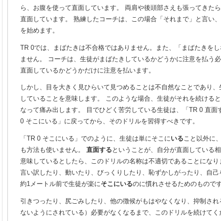
ら、お腹を使って直面しています。 両肩や後頭部さえも張ってきた
直面しています。 熟練したコーチは、この場合「それまで」と言い
を始めます。
TR 0では、まばたきは不合格ではありません。また、「まばたきを
ません。 コーチは、生徒がまばたきしているかどうかに注意を払う
直面しているかどうかだけに注意を払います。
しかし、目を大きく見ひらいて見つめることは不自然なことであり、
していることを意味します。 このような場合、生徒がそれを続ける
なって痛み出します。 目でひどく苦労している生徒は、「TR 0 直面
0 そこにいる」に戻ってから、そのドリルを習得すべきです。
「TR 0 そこにいる」でのように、生徒は単にそこに
いる
こと以外に
も方法も使いません。
直面する
ということが、自分が直面している相
意味しているとしたら、このドリルの名称は不適切であることになり
言い訳したり、動いたり、びっくりしたり、恥ずかしがったり、自己
約1メートル前で生徒が楽に
そこにいる
のに慣れさせるためのもので
引きつったり、尻ごみしたり、他の徴候がもはやなくなり、抑制され
ないようにされている）必要がなくなるまで、このドリルを続けてく