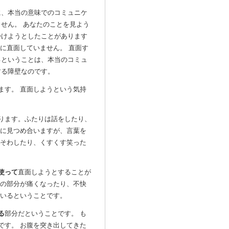
に、本当の意味でのコミュニケ
せん。 あなたのことを見よう
掛けようとしたことがあります
たに直面していません。 直面す
るということは、本当のコミュ
する障壁なのです。
ます。 直面しようという気持
ります。ふたりは話をしたり、
いに見つめ合いますが、言葉を
わそわしたり、くすくす笑った
使って
直面しようとすることが
の部分が痛くなったり、不快
にいるということです。
る
部分だということです。
も
です。 お腹を突き出してきた