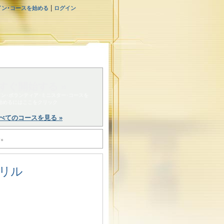
|
イン･コースを始める
ログイン
すぐ開始する »
ン･ボランティア･ミニスター･コースを
始めるにはここをクリック
べてのコースを見る »
い。
リル