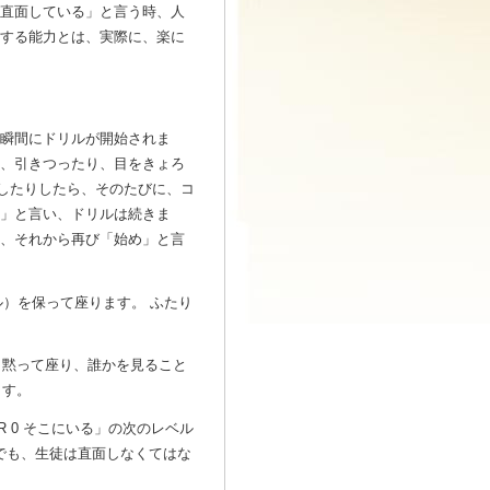
直面している」と言う時、人
面する能力とは、実際に、楽に
の瞬間にドリルが開始されま
り、引きつったり、目をきょろ
したりしたら、そのたびに、コ
め」と言い、ドリルは続きま
し、それから再び「始め」と言
）を保って座ります。 ふたり
、黙って座り、誰かを見ること
ます。
R 0 そこにいる」の次のレベル
でも、生徒は直面しなくてはな