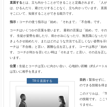
直面する
とは、立ち向かうことができることと定義されます。
「人が
は、ひるんだり、避けたりすることなく、立ち向かっています。 直
そこにいて、知覚することができる能力です。
指示：
コーチの使う指示は「始め」「それまで」「不合格」です。
コーチはいくつかの言葉を使います。 最初の言葉は「始め」で、そ
す。 生徒が姿勢を崩したり、前かがみになったり、無意識になった
きょろさせ始めたり、またはどのような方法でも正しくない姿勢を示
ーチは「不合格」と言い、困難な点を正します。 コーチは再び「始
す。 コーチが何かを言いたい時は「それまで」と言い、その点を正
います。
位置：
生徒とコーチは互いに向かい合い、心地好い距離（約1メートル
は互いに相手を見ます。
目的：
緊張せずに
TR 0 直面する
のできる技能を得
このドリルは、「T
の技能です。
ここ
りません。