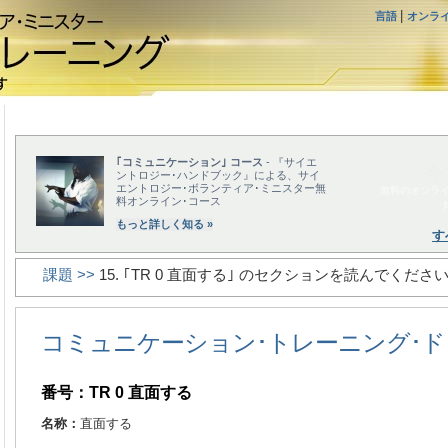
|
言語
オンラ
｢コミュニケーション｣ コース
- 『サイエ
今
ントロジー･ハンドブック』による、サイ
エントロジー･ボランティア･ミニスター無
無料のオンライ
料オンライン･コース
もっと詳しく知る »
す
課題 >>
15. ｢TR 0 直面する｣ のセクションを読んでくださ
コミュニケーション･トレーニング･ド
番号：TR 0 直面する
名称：
直面する