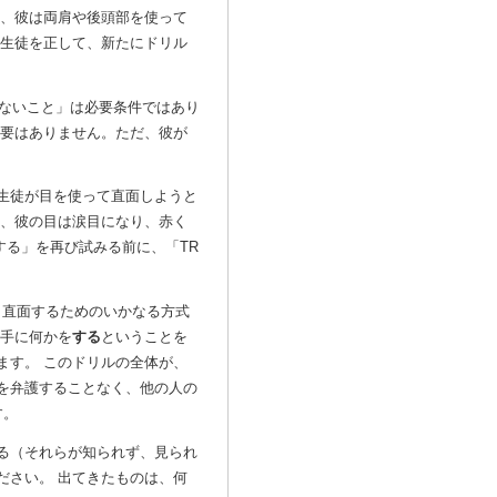
ら、彼は両肩や後頭部を使って
、生徒を正して、新たにドリル
しないこと」は必要条件ではあり
必要はありません。ただ、彼が
生徒が目を使って直面しようと
と、彼の目は涙目になり、赤く
する」を再び試みる前に、「TR
、直面するためのいかなる方式
手に何かを
する
ということを
ます。 このドリルの全体が、
を弁護することなく、他の人の
す。
る（それらが知られず、見られ
ださい。 出てきたものは、何