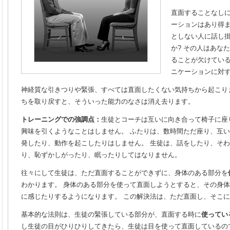
直面することなし
ーションはあり得ま
としない人に話し
か? その人はあな
ることが欠けてい
ニケーションに対
神経質な引きつりや緊張、すべては直面したくない気持ちから起こり
ちを取り戻すと、そういった能力のなさは消え去ります。
トレーニングでの強調点：
生徒とコーチは互いに向き合って椅子に座
興味を引くようなことはしません。 ふたりは、数時間ただ座り、互
発したり、動作を起こしたりはしません。 生徒は、話をしたり、そ
り、恥ずかしがったり、眠ったりしてはなりません。
往々にして生徒は、ただ直面することができずに、身体のある部分を
わかります。
身体のある部分を使って直面しようとすると、その身体
に感じたりするようになります。 この解決法は、ただ直面し、そこ
基本的な法則は、生徒の緊張している部分が、直面する時に
使ってい
し生徒の目がひりひりしてきたら、生徒は目を使って直面しているの