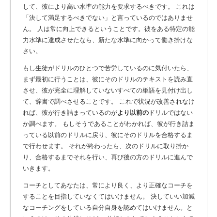
して、彼により高い水準の能力を要求するべきです。 これは
「決して満足するべきでない」と言っているのではありませ
ん。 人は常に向上できるということです。彼をある特定の能
力水準に達成させたなら、新たな水準に向かって働き掛けな
さい。
もし生徒がドリルのひとつで苦労しているのに気付いたら、
まず最初に行うことは、彼にそのドリルのテキストを読み直
させ、彼が完全に理解していないすべての単語を見付け出し
て、辞書で調べさせることです。 これで状況が改善されなけ
れば、彼が行き詰まっているのが
より以前の
ドリルではない
か調べます。 もしそうであることがわかれば、彼が行き詰ま
っている以前のドリルに戻り、彼にそのドリルを合格するま
で行わせます。 それが終わったら、次のドリルに取り掛か
り、合格するまでそれを行い、再び後の方のドリルに進んで
いきます。
コーチとしてあなたは、常により良く、より正確なコーチを
することを目指していなくてはいけません。 決していい加減
なコーチングをしている自分自身を認めてはいけません。と