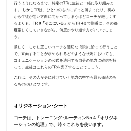
行うようになるまで、特定のTRに生徒と一緒に取り組みま
す。 しかしTRは、ひとつのものにずっと留まったり、初め
から生徒が悪い方向に向かってしまうほどコーチが厳しくす
るよりも、
TR 0「そこにいる」
から
TR 4
まで順番に、その都
度厳しくしていきながら、何度かやり通す方がいいでしょ
う。
厳しく、しかし正しいコーチを適切な
段階
に沿って行うこと
で、直面することが求められるどのような状況においても、
コミュニケーションの公式を適用する自分の能力に確信を持
って、生徒はこれらのTRを完了することでしょう。
これは、その人が身に付けていく能力の中でも最も価値のあ
るもののひとつです。
オリジネーション･シート
コーチは、トレーニング･ルーティンNo.4
「オリジネ
ーションの処理」
で、時々これらを使います。