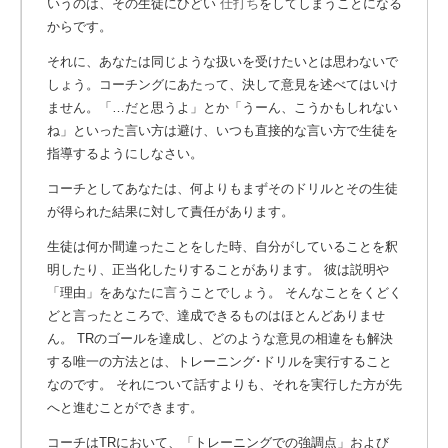
いうのは、その生徒にひどい
仕打ち
をしてしまうことになる
からです。
それに、あなたは同じような扱いを受けたいとは思わないで
しょう。コーチングにあたって、決して意見を述べてはいけ
ません。「…だと思うよ」とか「うーん、こうかもしれない
ね」といった言い方は避け、いつも直接的な言い方で生徒を
指導するようにしなさい。
コーチとしてあなたは、何よりもまずそのドリルとその生徒
が得られた結果に対して責任があります。
生徒は何か間違ったことをした時、自分がしていることを釈
明したり、正当化したりすることがあります。 彼は説明や
「理由」をあなたに言うことでしょう。 そんなことをくどく
どと言ったところで、達成できるものはほとんどありませ
ん。 TRのゴールを達成し、どのような意見の相違をも解決
する唯一の方法とは、トレーニング･ドリルを実行すること
なのです。 それについて話すよりも、それを実行した方が先
へと進むことができます。
コーチはTRにおいて、「トレーニングでの強調点」および