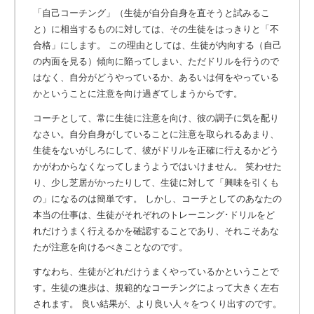
「自己コーチング」（生徒が自分自身を直そうと試みるこ
と）に相当するものに対しては、その生徒をはっきりと「不
合格」にします。 この理由としては、生徒が内向する（自己
の内面を見る）傾向に陥ってしまい、ただドリルを行うので
はなく、自分がどうやっているか、あるいは何をやっている
かということに注意を向け過ぎてしまうからです。
コーチとして、常に生徒に注意を向け、彼の調子に気を配り
なさい。自分自身がしていることに注意を取られるあまり、
生徒をないがしろにして、彼がドリルを正確に行えるかどう
かがわからなくなってしまうようではいけません。 笑わせた
り、少し芝居がかったりして、生徒に対して「興味を引くも
の」になるのは簡単です。 しかし、コーチとしてのあなたの
本当の仕事は、生徒がそれぞれのトレーニング･ドリルをど
れだけうまく行えるかを確認することであり、それこそあな
たが注意を向けるべきことなのです。
すなわち、生徒がどれだけうまくやっているかということで
す。生徒の進歩は、規範的なコーチングによって大きく左右
されます。 良い結果が、より良い人々をつくり出すのです。