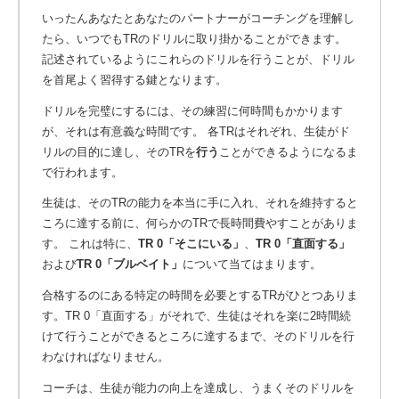
いったんあなたとあなたのパートナーがコーチングを理解し
たら、いつでもTRのドリルに取り掛かることができます。
記述されているようにこれらのドリルを行うことが、ドリル
を首尾よく習得する鍵となります。
ドリルを完璧にするには、その練習に何時間もかかります
が、それは有意義な時間です。 各TRはそれぞれ、生徒がド
リルの目的に達し、そのTRを
行う
ことができるようになるま
で行われます。
生徒は、そのTRの能力を本当に手に入れ、それを維持すると
ころに達する前に、何らかのTRで長時間費やすことがありま
す。 これは特に、
TR 0「そこにいる」
、
TR 0「直面する」
および
TR 0「ブルベイト」
について当てはまります。
合格するのにある特定の時間を必要とするTRがひとつありま
す。TR 0「直面する」がそれで、生徒はそれを楽に2時間続
けて行うことができるところに達するまで、そのドリルを行
わなければなりません。
コーチは、生徒が能力の向上を達成し、うまくそのドリルを