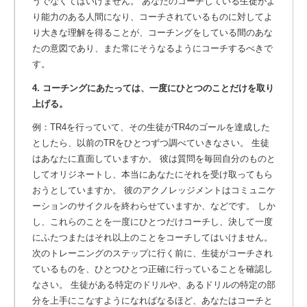
うでなくてはいけません。 あなたのコーチしている生徒がよ
り能力のある人間になり、コーチされているものに対してよ
り大きな理解を得ることが、コーチングをしている間のあな
たの意図であり、また常にそうなるようにコーチするべきで
す。
4. コーチングにあたっては、一度にひとつのことだけを取り
上げる。
例：TR4を行っていて、その生徒がTR4のゴールを達成した
としたら、以前のTRをひとつずつ調べていきなさい。 生徒
はあなたに直面していますか。 彼は質問を毎回自分のものと
してオリジネートし、本当にあなたにそれを受け取ってもら
おうとしていますか。 彼のアクノレッジメントはコミュニケ
ーションのサイクルを終わらせていますか、などです。 しか
し、これらのことを一度にひとつだけコーチし、決して一度
にふたつまたはそれ以上のことをコーチしてはいけません。
次のトレーニングのステップに行く前に、生徒がコーチされ
ているものを、ひとつひとつ正確に行っていることを確認し
なさい。 生徒がある特定のドリルや、あるドリルの特定の部
分を上手にこなすようになればなるほど、あなたはコーチと