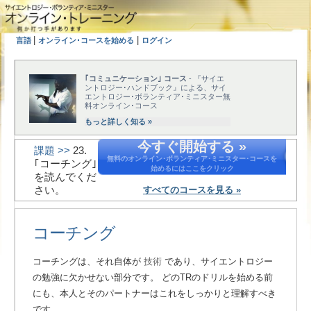
|
|
言語
オンライン･コースを始める
ログイン
｢コミュニケーション｣ コース
- 『サイエ
ントロジー･ハンドブック』による、サイ
エントロジー･ボランティア･ミニスター無
料オンライン･コース
もっと詳しく知る »
今すぐ開始する »
課題 >>
23.
無料のオンライン･ボランティア･ミニスター･コースを
｢コーチング｣
始めるにはここをクリック
を読んでくだ
さい。
すべてのコースを見る »
コーチング
コーチングは、それ自体が
技術
であり、サイエントロジー
の勉強に欠かせない部分です。 どのTRのドリルを始める前
にも、本人とそのパートナーはこれをしっかりと理解すべき
です。