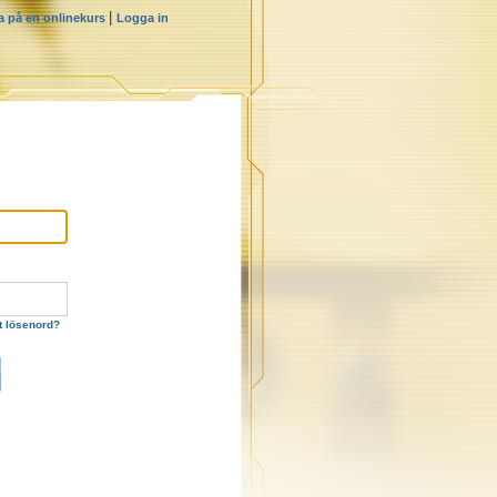
|
a på en onlinekurs
Logga in
t lösenord?