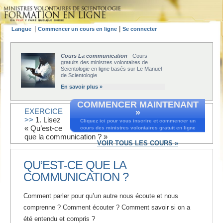
|
|
Langue
Commencer un cours en ligne
Se connecter
Cours La communication
- Cours
gratuits des ministres volontaires de
Scientologie en ligne basés sur Le Manuel
de Scientologie
En savoir plus »
COMMENCER MAINTENANT
EXERCICE
»
>>
1. Lisez
Cliquez ici pour vous inscrire et commencer un
« Qu’est-ce
cours des ministres volontaires gratuit en ligne
que la communication ? »
VOIR TOUS LES COURS »
QU’EST-CE QUE LA
COMMUNICATION ?
Comment parler pour qu’un autre nous écoute et nous
comprenne ? Comment écouter ? Comment savoir si on a
été entendu et compris ?