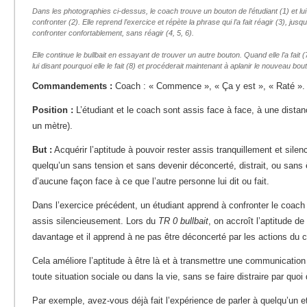
Dans les photographies ci-dessus, le coach trouve un bouton de l’étudiant (1) et lui
confronter (2). Elle reprend l’exercice et répète la phrase qui l’a fait réagir (3), jusq
confronter confortablement, sans réagir (4, 5, 6).
Elle continue le bullbait en essayant de trouver un autre bouton. Quand elle l’a fait (7)
lui disant pourquoi elle le fait (8) et procéderait maintenant à aplanir le nouveau bou
Commandements :
Coach : « Commence », « Ça y est », « Raté ».
Position :
L’étudiant et le coach sont assis face à face, à une distan
un mètre).
But :
Acquérir l’aptitude à pouvoir rester assis tranquillement et sile
quelqu’un sans tension et sans devenir déconcerté, distrait, ou sans 
d’aucune façon face à ce que l’autre personne lui dit ou fait.
Dans l’exercice précédent, un étudiant apprend à confronter le coac
assis silencieusement. Lors du
TR 0 bullbait
, on accroît l’aptitude de
davantage et il apprend à ne pas être déconcerté par les actions du 
Cela améliore l’aptitude à être là et à transmettre une communication
toute situation sociale ou dans la vie, sans se faire distraire par quoi
Par exemple, avez-vous déjà fait l’expérience de parler à quelqu’un 