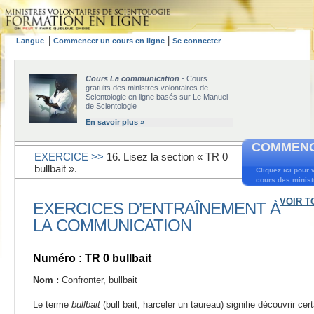
|
|
Langue
Commencer un cours en ligne
Se connecter
Cours La communication
- Cours
gratuits des ministres volontaires de
Scientologie en ligne basés sur Le Manuel
de Scientologie
En savoir plus »
COMMENC
EXERCICE >>
16. Lisez la section « TR 0
bullbait ».
Cliquez ici pour
cours des ministr
VOIR T
EXERCICES D’ENTRAÎNEMENT À
LA COMMUNICATION
Numéro : TR 0 bullbait
Nom :
Confronter, bullbait
Le terme
bullbait
(bull bait, harceler un taureau) signifie découvrir ce