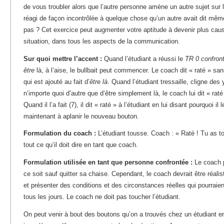
de vous troubler alors que l’autre personne amène un autre sujet sur 
réagi de façon incontrôlée à quelque chose qu’un autre avait dit mêm
pas ? Cet exercice peut augmenter votre aptitude à devenir plus cause
situation, dans tous les aspects de la communication.
Sur quoi mettre l’accent :
Quand l’étudiant a réussi le
TR 0 confront
être
là, à l’aise, le bullbait peut commencer. Le coach dit « raté » san
qui est ajouté au fait d’
être là
. Quand l’étudiant tressaille, cligne des 
n’importe quoi d’autre que d’être simplement là, le coach lui dit « raté
Quand il l’a fait (7), il dit « raté » à l’étudiant en lui disant pourquoi il 
maintenant à aplanir le nouveau bouton.
Formulation du coach :
L’étudiant tousse. Coach : « Raté ! Tu as 
tout ce qu’il doit dire en tant que coach.
Formulation utilisée en tant que personne confrontée :
Le coach p
ce soit sauf quitter sa chaise. Cependant, le coach devrait être réali
et présenter des conditions et des circonstances réelles qui pourraien
tous les jours. Le coach ne doit pas toucher l’étudiant.
On peut venir à bout des boutons qu’on a trouvés chez un étudiant e