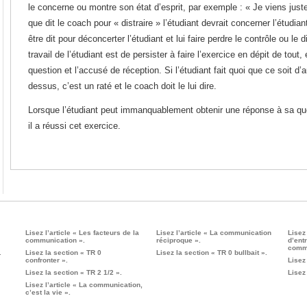
le concerne ou montre son état d’esprit, par exemple : « Je viens juste
que dit le coach pour « distraire » l’étudiant devrait concerner l’étudia
être dit pour déconcerter l’étudiant et lui faire perdre le contrôle ou le di
travail de l’étudiant est de persister à faire l’exercice en dépit de tout,
question et l’accusé de réception. Si l’étudiant fait quoi que ce soit d’a
dessus, c’est un raté et le coach doit le lui dire.
Lorsque l’étudiant peut immanquablement obtenir une réponse à sa que
il a réussi cet exercice.
Lisez l’article « Les facteurs de la
Lisez l’article « La communication
Lisez
communication ».
réciproque ».
d’ent
commu
.
Lisez la section « TR 0
Lisez la section « TR 0 bullbait ».
confronter ».
Lisez
Lisez la section « TR 2 1/2 ».
Lisez
Lisez l’article « La communication,
c’est la vie ».