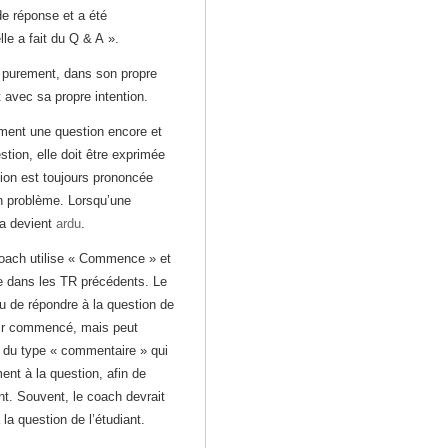
de réponse et a été
lle a fait du Q & A ».
t purement, dans son propre
 avec sa propre intention.
ment une question encore et
stion, elle doit être exprimée
tion est toujours prononcée
n problème. Lorsqu’une
la devient
ardu
.
oach utilise « Commence » et
 dans les TR précédents. Le
u de répondre à la question de
oir commencé, mais peut
 du type « commentaire » qui
ent à la question, afin de
nt. Souvent, le coach devrait
la question de l’étudiant.