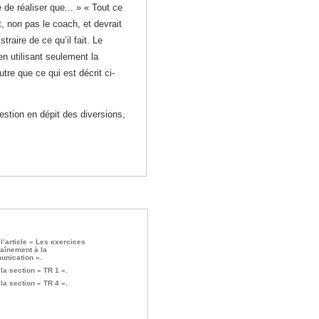
 de réaliser que... » « Tout ce
nt, non pas le coach, et devrait
straire de ce qu’il fait. Le
 en utilisant seulement la
utre que ce qui est décrit ci-
stion en dépit des diversions,
 l’article « Les exercices
raînement à la
nication ».
 la section « TR 1 ».
 la section « TR 4 ».