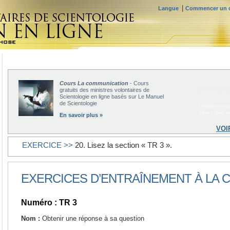
|
Langue
Commencer un c
Cours La communication
- Cours
COMME
gratuits des ministres volontaires de
Scientologie en ligne basés sur Le Manuel
de Scientologie
Cliquez ici 
cours des mi
En savoir plus »
VOI
EXERCICE >>
20. Lisez la section « TR 3 ».
EXERCICES D’ENTRAÎNEMENT À LA
Numéro : TR 3
Nom :
Obtenir une réponse à sa question