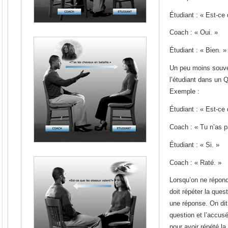
Étudiant : « Est-ce
Coach : « Oui. »
Étudiant : « Bien. »
Un peu moins souven
l’étudiant dans un Q
Exemple :
Étudiant : « Est-ce
Coach : « Tu n’as p
Étudiant : « Si. »
Coach : « Raté. »
Lorsqu’on ne répond
doit répéter la ques
une réponse. On dit 
question et l’accusé
pour avoir répété l