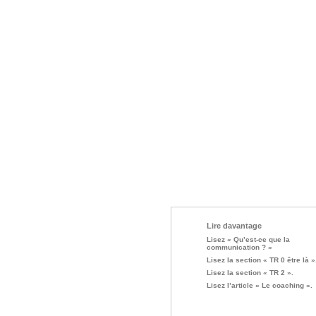
Lire davantage
Lisez « Qu’est-ce que la
communication ? »
Lisez la section « TR 0 être là »
Lisez la section « TR 2 ».
Lisez l’article « Le coaching ».