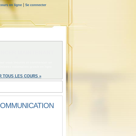
|
ours en ligne
Se connecter
NCER MAINTENANT
»
pour vous inscrire et commencer un
nistres volontaires gratuit en ligne
R TOUS LES COURS »
 COMMUNICATION