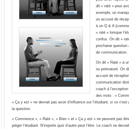
dit « raté » pour av
exemple, un manque 
un accusé de récept
à un Q & A (comme 
« raté » lorsque l’é
confus. On dit « rat
prochaine question 
de communication.
On dit « Raté » à u
ou prématuré. On di
accusé de réception
communication disti
coach à l’exception
des mots : « Comme
« Ça y est » ne devrait pas avoir d’influence sur l’étudiant, si ce n’est
la question.
« Commence », « Raté », « Bien » et « Ça y est » ne peuvent pas être 
piéger l’étudiant. N’importe quoi d’autre peut l’être. Le coach ne devrait