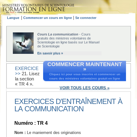
|
|
Langue
Commencer un cours en ligne
Se connecter
Cours La communication
- Cours
gratuits des ministres volontaires de
Scientologie en ligne basés sur Le Manuel
de Scientologie
En savoir plus »
COMMENCER MAINTENANT
EXERCICE
»
>>
21. Lisez
Cliquez ici pour vous inscrire et commencer un
la section
cours des ministres volontaires gratuit en ligne
« TR 4 ».
VOIR TOUS LES COURS »
EXERCICES D’ENTRAÎNEMENT À
LA COMMUNICATION
Numéro : TR 4
Nom :
Le maniement des originations